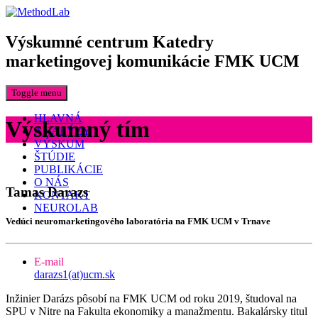
Výskumné centrum Katedry
marketingovej komunikácie FMK UCM
Toggle menu
HLAVNÁ
Výskumný tím
ANALÝZY
VÝSKUM
ŠTÚDIE
PUBLIKÁCIE
O NÁS
Tamas Darazs
KONTAKT
NEUROLAB
Vedúci neuromarketingového laboratória na FMK UCM v Trnave
E-mail
darazs1(at)ucm.sk
Inžinier Darázs pôsobí na FMK UCM od roku 2019, študoval na
SPU v Nitre na Fakulta ekonomiky a manažmentu. Bakalársky titul