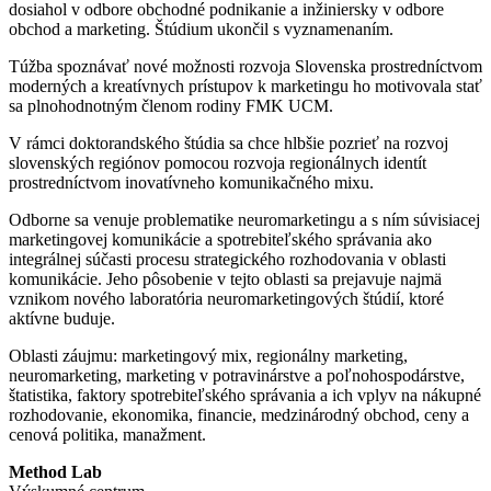
dosiahol v odbore obchodné podnikanie a inžiniersky v odbore
obchod a marketing. Štúdium ukončil s vyznamenaním.
Túžba spoznávať nové možnosti rozvoja Slovenska prostredníctvom
moderných a kreatívnych prístupov k marketingu ho motivovala stať
sa plnohodnotným členom rodiny FMK UCM.
V rámci doktorandského štúdia sa chce hlbšie pozrieť na rozvoj
slovenských regiónov pomocou rozvoja regionálnych identít
prostredníctvom inovatívneho komunikačného mixu.
Odborne sa venuje problematike neuromarketingu a s ním súvisiacej
marketingovej komunikácie a spotrebiteľského správania ako
integrálnej súčasti procesu strategického rozhodovania v oblasti
komunikácie. Jeho pôsobenie v tejto oblasti sa prejavuje najmä
vznikom nového laboratória neuromarketingových štúdií, ktoré
aktívne buduje.
Oblasti záujmu: marketingový mix, regionálny marketing,
neuromarketing, marketing v potravinárstve a poľnohospodárstve,
štatistika, faktory spotrebiteľského správania a ich vplyv na nákupné
rozhodovanie, ekonomika, financie, medzinárodný obchod, ceny a
cenová politika, manažment.
Method Lab