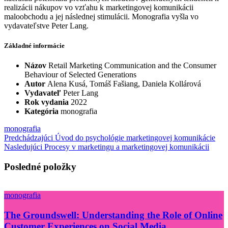
realizácii nákupov vo vzťahu k marketingovej komunikácii
maloobchodu a jej následnej stimulácii. Monografia vyšla vo
vydavateľstve Peter Lang.
Základné informácie
Názov
Retail Marketing Communication and the Consumer
Behaviour of Selected Generations
Autor
Alena Kusá, Tomáš Fašiang, Daniela Kollárová
Vydavateľ
Peter Lang
Rok vydania
2022
Kategória
monografia
monografia
Navigácia
Previous
Predchádzajúci
Úvod do psychológie marketingovej komunikácie
Next
post:
Nasledujúci
Procesy v marketingu a marketingovej komunikácii
v
post:
článku
Posledné položky
monografia
The Groundswell: Understanding the Role of Online
Customer Experiences on Social Media