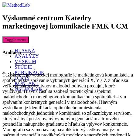
Výskumné centrum Katedry
marketingovej komunikácie FMK UCM
Toggle menu
HLAVNÁ
Anotácia
ANALÝZY
VÝSKUM
ŠTÚDIE
PUBLIKÁCIE
Ťažiskom tejto vedeckej monografie je marketingová komunikácia a
O NÁS
spotrebiteľské správanie vybraných generácií X, Y a Z z hľadiska
KONTAKT
veľkosti nákupov a typov maloobchodných predajní, ktoré
NEUROLAB
využívajú. Hlavná časť sa zaoberá teoretickými aspektmi
maloobchodu a marketingovou komunikáciou a spotrebiteľským
správaním konkrétnych generácií v maloobchode. Hlavným
výsledkom je identifikácia optimálneho umiestnenia
maloobchodných jednotiek v kombinácii so zákazníckym servisom,
ktorý má byť poskytovaný vybraným generáciám a trhového
potenciálu nákupného gradientu z hľadiska vplyvov konkurencie.
Monografia sa zameriava aj na aplikáciu výsledkov analýz pri
načrtnutí potenciálu predikčných modelov generačných tendencií k