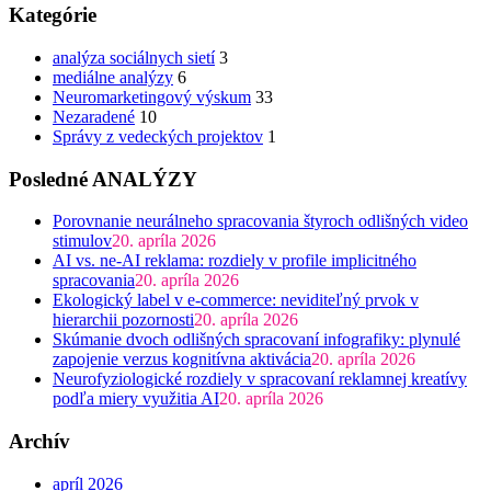
Kategórie
analýza sociálnych sietí
3
mediálne analýzy
6
Neuromarketingový výskum
33
Nezaradené
10
Správy z vedeckých projektov
1
Posledné ANALÝZY
Porovnanie neurálneho spracovania štyroch odlišných video
stimulov
20. apríla 2026
AI vs. ne-AI reklama: rozdiely v profile implicitného
spracovania
20. apríla 2026
Ekologický label v e-commerce: neviditeľný prvok v
hierarchii pozornosti
20. apríla 2026
Skúmanie dvoch odlišných spracovaní infografiky: plynulé
zapojenie verzus kognitívna aktivácia
20. apríla 2026
Neurofyziologické rozdiely v spracovaní reklamnej kreatívy
podľa miery využitia AI
20. apríla 2026
Archív
apríl 2026