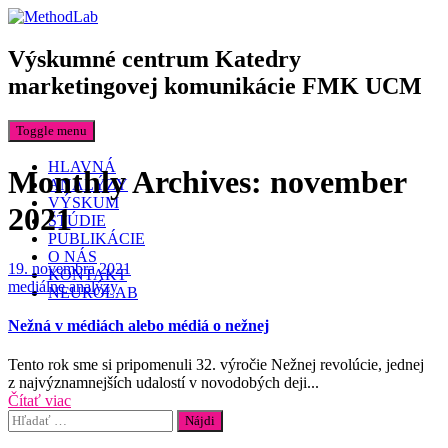
Výskumné centrum Katedry
marketingovej komunikácie FMK UCM
Toggle menu
HLAVNÁ
Monthly Archives:
november
ANALÝZY
VÝSKUM
2021
ŠTÚDIE
PUBLIKÁCIE
O NÁS
Date
19. novembra 2021
KONTAKT
Categories
mediálne analýzy
NEUROLAB
Nežná v médiách alebo médiá o nežnej
Tento rok sme si pripomenuli 32. výročie Nežnej revolúcie, jednej
z najvýznamnejších udalostí v novodobých deji...
Čítať viac
Hľadať: