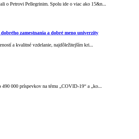
li o Petrovi Pellegrinim. Spolu ide o viac ako 15&n...
va dobrého zamestnania a dobré meno univerzity
stí a kvalitné vzdelanie, najdôležitejším kri...
o 490 000 príspevkov na tému „COVID-19“ a „ko...