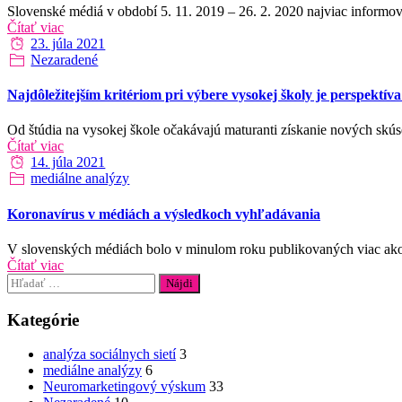
Slovenské médiá v období 5. 11. 2019 – 26. 2. 2020 najviac informova
Čítať viac
Date
23. júla 2021
Categories
Nezaradené
Najdôležitejším kritériom pri výbere vysokej školy je perspektí
Od štúdia na vysokej škole očakávajú maturanti získanie nových skúseno
Čítať viac
Date
14. júla 2021
Categories
mediálne analýzy
Koronavírus v médiách a výsledkoch vyhľadávania
V slovenských médiách bolo v minulom roku publikovaných viac ak
Čítať viac
Hľadať:
Kategórie
analýza sociálnych sietí
3
mediálne analýzy
6
Neuromarketingový výskum
33