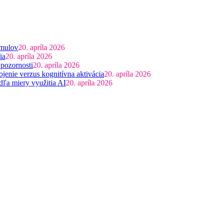
imulov
20. apríla 2026
ia
20. apríla 2026
 pozornosti
20. apríla 2026
jenie verzus kognitívna aktivácia
20. apríla 2026
dľa miery využitia AI
20. apríla 2026