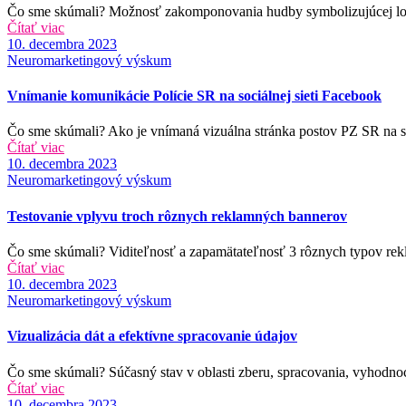
Čo sme skúmali? Možnosť zakomponovania hudby symbolizujúcej lokál
Čítať viac
Date
10. decembra 2023
Categories
Neuromarketingový výskum
Vnímanie komunikácie Polície SR na sociálnej sieti Facebook
Čo sme skúmali? Ako je vnímaná vizuálna stránka postov PZ SR na soci
Čítať viac
Date
10. decembra 2023
Categories
Neuromarketingový výskum
Testovanie vplyvu troch rôznych reklamných bannerov
Čo sme skúmali? Viditeľnosť a zapamätateľnosť 3 rôznych typov rekla
Čítať viac
Date
10. decembra 2023
Categories
Neuromarketingový výskum
Vizualizácia dát a efektívne spracovanie údajov
Čo sme skúmali? Súčasný stav v oblasti zberu, spracovania, vyhodnoco
Čítať viac
Date
10. decembra 2023