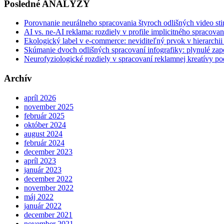
Posledné ANALÝZY
Porovnanie neurálneho spracovania štyroch odlišných video st
AI vs. ne-AI reklama: rozdiely v profile implicitného spracovan
Ekologický label v e-commerce: neviditeľný prvok v hierarchii
Skúmanie dvoch odlišných spracovaní infografiky: plynulé zapo
Neurofyziologické rozdiely v spracovaní reklamnej kreatívy po
Archív
apríl 2026
november 2025
február 2025
október 2024
august 2024
február 2024
december 2023
apríl 2023
január 2023
december 2022
november 2022
máj 2022
január 2022
december 2021
november 2021