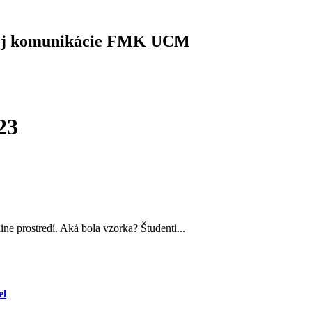
vej komunikácie FMK UCM
23
e prostredí. Aká bola vzorka? Študenti...
el