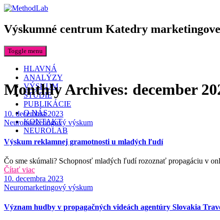
Výskumné centrum Katedry marketingo
Toggle menu
HLAVNÁ
ANALÝZY
Monthly Archives:
december 20
VÝSKUM
ŠTÚDIE
PUBLIKÁCIE
O NÁS
Date
10. decembra 2023
KONTAKT
Categories
Neuromarketingový výskum
NEUROLAB
Výskum reklamnej gramotnosti u mladých ľudí
Čo sme skúmali? Schopnosť mladých ľudí rozoznať propagáciu v onlin
Čítať viac
Date
10. decembra 2023
Categories
Neuromarketingový výskum
Význam hudby v propagačných videách agentúry Slovakia Trav