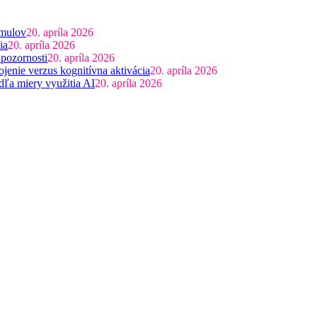
imulov
20. apríla 2026
ia
20. apríla 2026
 pozornosti
20. apríla 2026
jenie verzus kognitívna aktivácia
20. apríla 2026
dľa miery využitia AI
20. apríla 2026