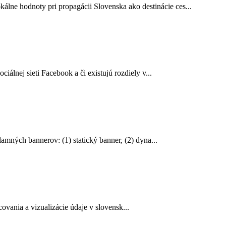
ne hodnoty pri propagácii Slovenska ako destinácie ces...
álnej sieti Facebook a či existujú rozdiely v...
mných bannerov: (1) statický banner, (2) dyna...
vania a vizualizácie údaje v slovensk...