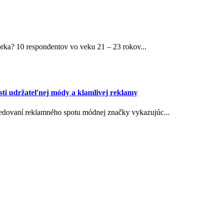
orka? 10 respondentov vo veku 21 – 23 rokov...
sti udržateľnej módy a klamlivej reklamy
edovaní reklamného spotu módnej značky vykazujúc...