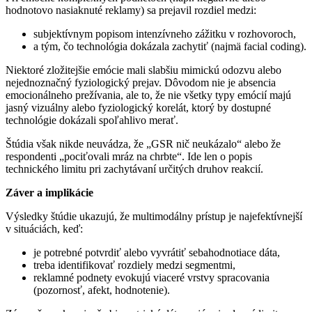
hodnotovo nasiaknuté reklamy) sa prejavil rozdiel medzi:
subjektívnym popisom intenzívneho zážitku v rozhovoroch,
a tým, čo technológia dokázala zachytiť (najmä facial coding).
Niektoré zložitejšie emócie mali slabšiu mimickú odozvu alebo
nejednoznačný fyziologický prejav. Dôvodom nie je absencia
emocionálneho prežívania, ale to, že nie všetky typy emócií majú
jasný vizuálny alebo fyziologický korelát, ktorý by dostupné
technológie dokázali spoľahlivo merať.
Štúdia však nikde neuvádza, že „GSR nič neukázalo“ alebo že
respondenti „pociťovali mráz na chrbte“. Ide len o popis
technického limitu pri zachytávaní určitých druhov reakcií.
Záver a implikácie
Výsledky štúdie ukazujú, že multimodálny prístup je najefektívnejší
v situáciách, keď:
je potrebné potvrdiť alebo vyvrátiť sebahodnotiace dáta,
treba identifikovať rozdiely medzi segmentmi,
reklamné podnety evokujú viaceré vrstvy spracovania
(pozornosť, afekt, hodnotenie).