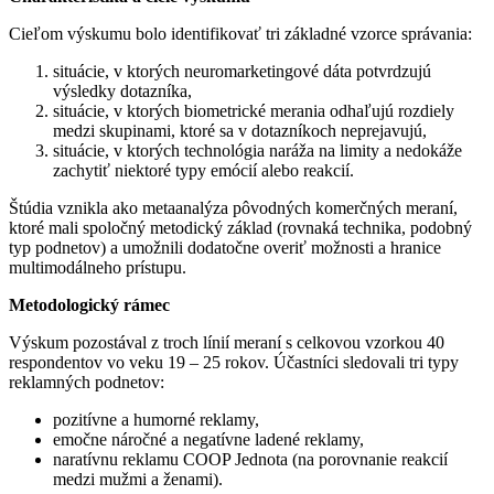
Cieľom výskumu bolo identifikovať tri základné vzorce správania:
situácie, v ktorých neuromarketingové dáta potvrdzujú
výsledky dotazníka,
situácie, v ktorých biometrické merania odhaľujú rozdiely
medzi skupinami, ktoré sa v dotazníkoch neprejavujú,
situácie, v ktorých technológia naráža na limity a nedokáže
zachytiť niektoré typy emócií alebo reakcií.
Štúdia vznikla ako metaanalýza pôvodných komerčných meraní,
ktoré mali spoločný metodický základ (rovnaká technika, podobný
typ podnetov) a umožnili dodatočne overiť možnosti a hranice
multimodálneho prístupu.
Metodologický rámec
Výskum pozostával z troch línií meraní s celkovou vzorkou 40
respondentov vo veku 19 – 25 rokov. Účastníci sledovali tri typy
reklamných podnetov:
pozitívne a humorné reklamy,
emočne náročné a negatívne ladené reklamy,
naratívnu reklamu COOP Jednota (na porovnanie reakcií
medzi mužmi a ženami).