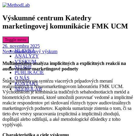
Výskumné centrum Katedry
marketingovej komunikácie FMK UCM
Toggle menu
Date
26. novembra 2025
HLAVNÁ
Categories
Neuromarketingový výskum
ANALÝZY
VÝSKUM
Multimodálna analýza implicitných a explicitných reakcií na
ŠTÚDIE
audiovizuálne marketingové podnety
PUBLIKÁCIE
O NÁS
Štúdia predstavuje syntézu viacerých prípadových meraní
KONTAKT
realizovaných v Neuromarketingovom laboratóriu FMK UCM.
NEUROLAB
Východiskom je kombinácia tradičných sebahodnotiacich metód a
biometrických meraní, ktoré umožnili porovnať vedomé a implicitné
reakcie respondentov pri sledovaní rôznych typov audiovizuálnych
marketingových podnetov. Kapitola sumarizuje zistenia o tom, či sa
tieto dve vrstvy spracovania (explicitná a implicitná) zhodujú,
dopĺňajú alebo odlišujú, a aké metodologické dôsledky z toho
vyplývajú.
Charakteristika a ciele výskumu