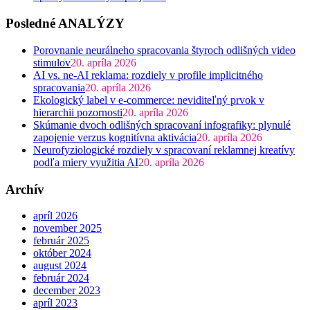
Posledné ANALÝZY
Porovnanie neurálneho spracovania štyroch odlišných video
stimulov
20. apríla 2026
AI vs. ne-AI reklama: rozdiely v profile implicitného
spracovania
20. apríla 2026
Ekologický label v e-commerce: neviditeľný prvok v
hierarchii pozornosti
20. apríla 2026
Skúmanie dvoch odlišných spracovaní infografiky: plynulé
zapojenie verzus kognitívna aktivácia
20. apríla 2026
Neurofyziologické rozdiely v spracovaní reklamnej kreatívy
podľa miery využitia AI
20. apríla 2026
Archív
apríl 2026
november 2025
február 2025
október 2024
august 2024
február 2024
december 2023
apríl 2023