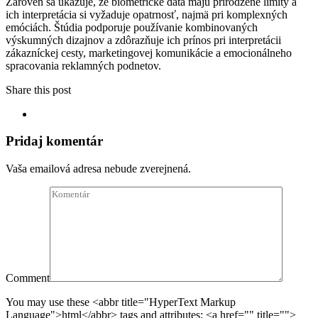
Zároveň sa ukazuje, že biometrické dáta majú prirodzené limity a
ich interpretácia si vyžaduje opatrnosť, najmä pri komplexných
emóciách. Štúdia podporuje používanie kombinovaných
výskumných dizajnov a zdôrazňuje ich prínos pri interpretácii
zákazníckej cesty, marketingovej komunikácie a emocionálneho
spracovania reklamných podnetov.
Share this post
Pridaj komentár
Vaša emailová adresa nebude zverejnená.
Comment
You may use these <abbr title="HyperText Markup
Language">html</abbr> tags and attributes:
<a href="" title="">