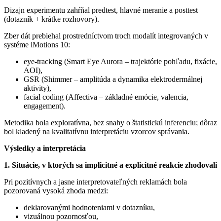
Dizajn experimentu zahŕňal predtest, hlavné meranie a posttest
(dotazník + krátke rozhovory).
Zber dát prebiehal prostredníctvom troch modalít integrovaných v
systéme iMotions 10:
eye-tracking (Smart Eye Aurora – trajektórie pohľadu, fixácie,
AOI),
GSR (Shimmer – amplitúda a dynamika elektrodermálnej
aktivity),
facial coding (Affectiva – základné emócie, valencia,
engagement).
Metodika bola exploratívna, bez snahy o štatistickú inferenciu; dôraz
bol kladený na kvalitatívnu interpretáciu vzorcov správania.
Výsledky a interpretácia
1. Situácie, v ktorých sa implicitné a explicitné reakcie zhodovali
Pri pozitívnych a jasne interpretovateľných reklamách bola
pozorovaná vysoká zhoda medzi:
deklarovanými hodnoteniami v dotazníku,
vizuálnou pozornosťou,