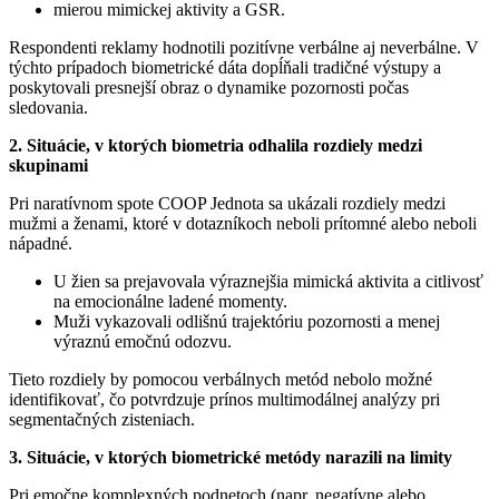
mierou mimickej aktivity a GSR.
Respondenti reklamy hodnotili pozitívne verbálne aj neverbálne. V
týchto prípadoch biometrické dáta dopĺňali tradičné výstupy a
poskytovali presnejší obraz o dynamike pozornosti počas
sledovania.
2. Situácie, v ktorých biometria odhalila rozdiely medzi
skupinami
Pri naratívnom spote COOP Jednota sa ukázali rozdiely medzi
mužmi a ženami, ktoré v dotazníkoch neboli prítomné alebo neboli
nápadné.
U žien sa prejavovala výraznejšia mimická aktivita a citlivosť
na emocionálne ladené momenty.
Muži vykazovali odlišnú trajektóriu pozornosti a menej
výraznú emočnú odozvu.
Tieto rozdiely by pomocou verbálnych metód nebolo možné
identifikovať, čo potvrdzuje prínos multimodálnej analýzy pri
segmentačných zisteniach.
3. Situácie, v ktorých biometrické metódy narazili na limity
Pri emočne komplexných podnetoch (napr. negatívne alebo