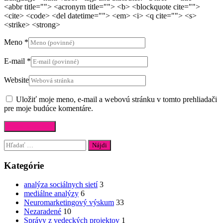
<abbr title=""> <acronym title=""> <b> <blockquote cite="">
<cite> <code> <del datetime=""> <em> <i> <q cite=""> <s>
<strike> <strong>
Meno
*
E-mail
*
Website
Uložiť moje meno, e-mail a webovú stránku v tomto prehliadači
pre moje budúce komentáre.
Hľadať:
Kategórie
analýza sociálnych sietí
3
mediálne analýzy
6
Neuromarketingový výskum
33
Nezaradené
10
Správy z vedeckých projektov
1