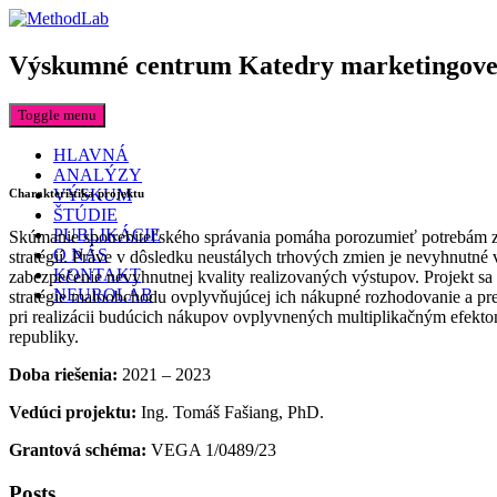
Výskumné centrum Katedry marketingo
Toggle menu
HLAVNÁ
ANALÝZY
VÝSKUM
Charakteristika projektu
ŠTÚDIE
PUBLIKÁCIE
Skúmanie spotrebiteľského správania pomáha porozumieť potrebám zá
O NÁS
stratégií. Práve v dôsledku neustálych trhových zmien je nevyhnutné 
KONTAKT
zabezpečenie nevyhnutnej kvality realizovaných výstupov. Projekt sa
NEUROLAB
stratégie maloobchodu ovplyvňujúcej ich nákupné rozhodovanie a pref
pri realizácii budúcich nákupov ovplyvnených multiplikačným efekt
republiky.
Doba riešenia:
2021 – 2023
Vedúci projektu:
Ing. Tomáš Fašiang, PhD.
Grantová schéma:
VEGA 1/0489/23
Posts