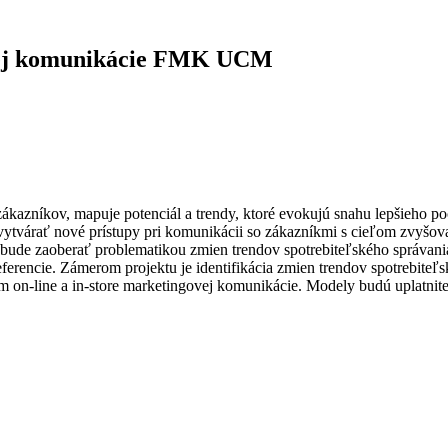
vej komunikácie FMK UCM
kazníkov, mapuje potenciál a trendy, ktoré evokujú snahu lepšieho p
vytvárať nové prístupy pri komunikácii so zákazníkmi s cieľom zvyšovani
 bude zaoberať problematikou zmien trendov spotrebiteľského správania
erencie. Zámerom projektu je identifikácia zmien trendov spotrebiteľs
om on-line a in-store marketingovej komunikácie. Modely budú uplatn