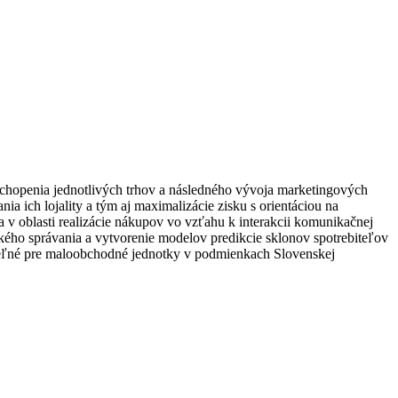
ochopenia jednotlivých trhov a následného vývoja marketingových
a ich lojality a tým aj maximalizácie zisku s orientáciou na
 v oblasti realizácie nákupov vo vzťahu k interakcii komunikačnej
kého správania a vytvorenie modelov predikcie sklonov spotrebiteľov
iteľné pre maloobchodné jednotky v podmienkach Slovenskej