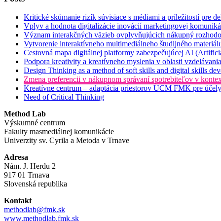
Kritické skúmanie rizík súvisiace s médiami a príležitostí pre 
Vplyv a hodnota digitalizácie inovácií marketingovej komunik
Význam interakčných väzieb ovplyvňujúcich nákupný rozhodov
Vytvorenie interaktívneho multimediálneho študijného materiál
Cestovná mapa digitálnej platformy zabezpečujúcej AI (Artifici
Podpora kreativity a kreatívneho myslenia v oblasti vzdelávan
Design Thinking as a method of soft skills and digital skills de
Zmena preferencii v nákupnom správaní spotrebiteľov v konte
Kreatívne centrum – adaptácia priestorov UCM FMK pre účely 
Need of Critical Thinking
Method Lab
Výskumné centrum
Fakulty masmediálnej komunikácie
Univerzity sv. Cyrila a Metoda v Trnave
Adresa
Nám. J. Herdu 2
917 01 Trnava
Slovenská republika
Kontakt
methodlab@fmk.sk
www.methodlab.fmk.sk