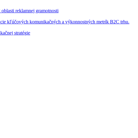
v oblasti reklamnej gramotnosti
kácie kľúčových komunikačných a výkonnostných metrík B2C trhu.
kačnej stratégie