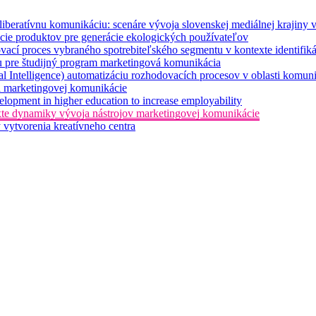
deliberatívnu komunikáciu: scenáre vývoja slovenskej mediálnej krajiny 
ácie produktov pre generácie ekologických používateľov
ací proces vybraného spotrebiteľského segmentu v kontexte identifi
u pre študijný program marketingová komunikácia
al Intelligence) automatizáciu rozhodovacích procesov v oblasti komuni
ia marketingovej komunikácie
velopment in higher education to increase employability
xte dynamiky vývoja nástrojov marketingovej komunikácie
vytvorenia kreatívneho centra